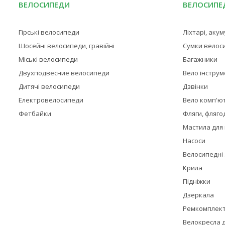
ВЕЛОСИПЕДИ
ВЕЛОСИПЕД
Гірські велосипеди
Ліхтарі, аку
Шосейні велосипеди, гравійні
Сумки велос
Міські велосипеди
Багажники
Двухподвесние велосипеди
Вело інстру
Дитячі велосипеди
Дзвінки
Електровелосипеди
Вело комп'ю
Фетбайки
Фляги, фляго
Мастила для
Насоси
Велосипедні
Крила
Підніжки
Дзеркала
Ремкомплек
Велокресла д