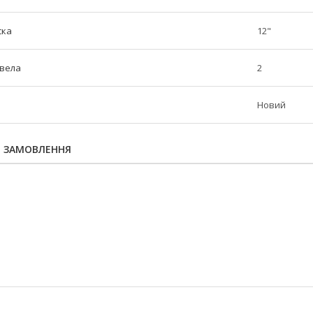
ска
12"
овела
2
Новий
Я ЗАМОВЛЕННЯ