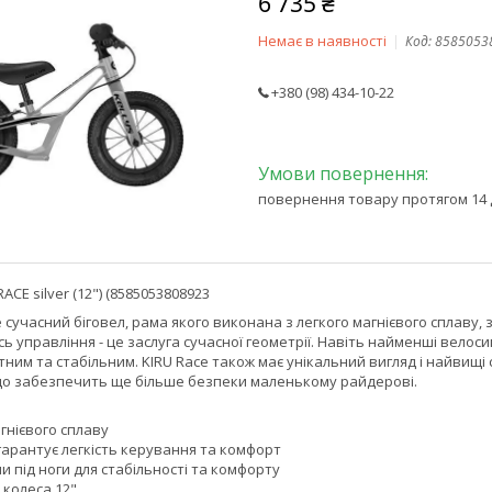
6 735 ₴
Немає в наявності
Код:
8585053
+380 (98) 434-10-22
повернення товару протягом 14 
RACE silver (12") (8585053808923
це сучаcний біговел, рама якого виконана з легкого магнієвого сплаву,
ісь управління - це заслуга сучасної геометрії. Навіть найменші вело
тним та стабільним. KIRU Race також має унікальний вигляд і найвищі
що забезпечить ще більше безпеки маленькому райдерові.
гнієвого сплаву
гарантує легкість керування та комфорт
 під ноги для стабільності та комфорту
 колеса 12"