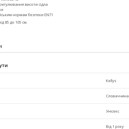
регулювання висоти сідла
ke
йським нормам безпеки EN71
ід 85 до 105 см.
И
ути
Kellys
Словаччина
Унісекс
Від 1 року