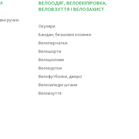
И
ВЕЛООДЯГ, ВЕЛОЕКІПІРОВКА,
ВЕЛОВЗУТТЯ І ВЕЛОЗАХИСТ
івні ручки
Окуляри
Бандан, безшовні косинки
Велоперчатки
Велошорти
Велошоломи
Велокуртки
Велофутболки, джерсі
Велосипедні штани
Веловзуття