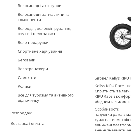
Велосипедні аксесуари
Велосипедні запчастини та
компоненти
Велоодяг, велоекіпірування,
взуття і вело захист
Вело-подарунки
Спортивне харчування
Беговели
Велотренажери
Самокати
Біговел Kellys KIRU 
Kellys KIRU Race - 
Ролики
Спритність та легк
Все для туризму та активного
KIRU Race є комфор
відпочинку
обідним гальмом, 
Особливості:
Розпродаж
надлегка рама з ма
сучасна геометрія 
Доставка і оплата
занижені платформи
знімні пневматичні