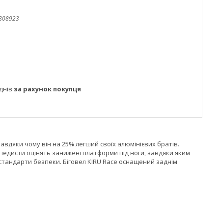
808923
днів
за рахунок покупця
 завдяки чому він на 25% легший своїх алюмінієвих братів.
сипедисти оцінять занижені платформи під ноги, завдяки яким
 стандарти безпеки. Біговел KIRU Race оснащений заднім