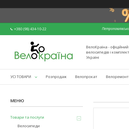
Петропавлівська
+380 (98) 434-10-22
ВелоКраїна - офіційни
велосипедів і комплек
Україні
УСІ ТОВАРИ
Розпродаж
Велопрокат
Велоремонт
Товари та послуги
Велосипеди