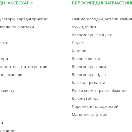
НІ АКСЕСУАРИ
ВЕЛОСИПЕДНІ ЗАПЧАСТИН
мулятори, зарядні пристрої
Гальма, колодки, ротори, гальм
ипедні та рюкзаки
Ручки, гріпси
Велосипедні ланцюги
менти
Педалі
Камери
тери
Велопокришки
держателя, питні системи
Велосипедні рами
 велосипеди
Велосипедні сідла
Касети, тріскачки
 захисту
Ручки керма, гріпси, обмотки
Колеса і обода
Перемикачі швидкостей
Манетки і шіфтери
ти
ля дітей