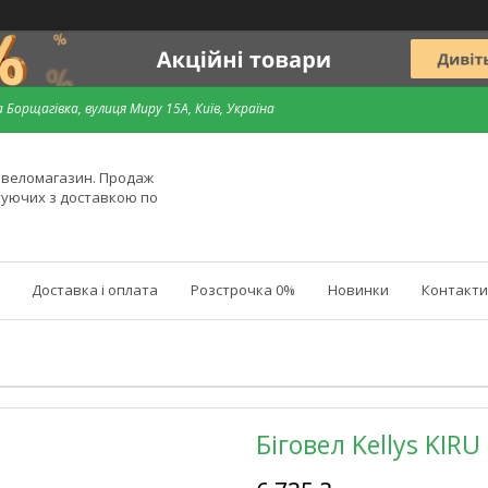
 Борщагівка, вулиця Миру 15А, Київ, Україна
й веломагазин. Продаж
туючих з доставкою по
Доставка і оплата
Розстрочка 0%
Новинки
Контакти
Біговел Kellys KIRU