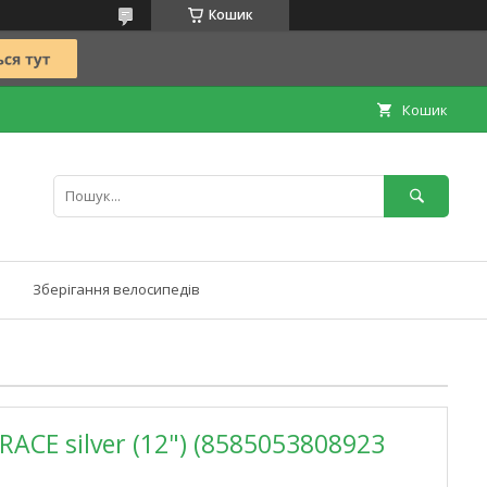
Кошик
Кошик
Зберігання велосипедів
 RACE silver (12") (8585053808923