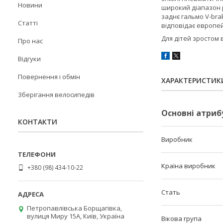
Новини
широкий діапазон 
заднє гальмо V-bra
Статті
відповідає европе
Для дітей зростом в
Про нас
Відгуки
Повернення і обмін
ХАРАКТЕРИСТИК
Зберігання велосипедів
Основні атриб
КОНТАКТИ
Виробник
Країна виробник
+380 (98) 434-10-22
Стать
Петропавлівська Борщагівка,
вулиця Миру 15А, Київ, Україна
Вікова група