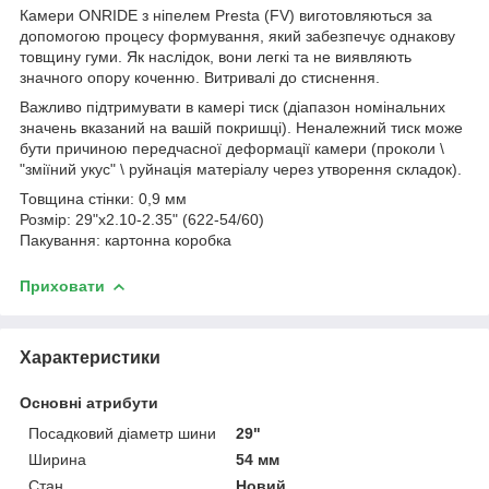
Камери ONRIDE з ніпелем Presta (FV) виготовляються за
допомогою процесу формування, який забезпечує однакову
товщину гуми. Як наслідок, вони легкі та не виявляють
значного опору коченню. Витривалі до стиснення.
Важливо підтримувати в камері тиск (діапазон номінальних
значень вказаний на вашій покришці). Неналежний тиск може
бути причиною передчасної деформації камери (проколи \
"зміїний укус" \ руйнація матеріалу через утворення складок).
Товщина стінки: 0,9 мм
Розмір: 29"x2.10-2.35" (622-54/60)
Пакування: картонна коробка
Приховати
Характеристики
Основні атрибути
Посадковий діаметр шини
29"
Ширина
54 мм
Стан
Новий