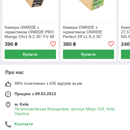
Камера ONRIDE з
Камера ONRIDE з
Каме
герметиком ONRIDE PRO
герметиком ONRIDE
27,5
Mango 29x1.9-2.35" FV 48
Perfect 29"x1.9-2.35"
60) 
RVC, герметизує проколи
(622x50-60) FV 48 RVC
ніпе
390
380
240
₴
₴
до 4 мм
Купити
Купити
Про нас
98% позитивних з 435 відгуків за рік
Працює з 09.03.2013
м. Київ
Петропавлівська Борщагівка, вулиця Миру 15А, Київ,
Україна
Контакти