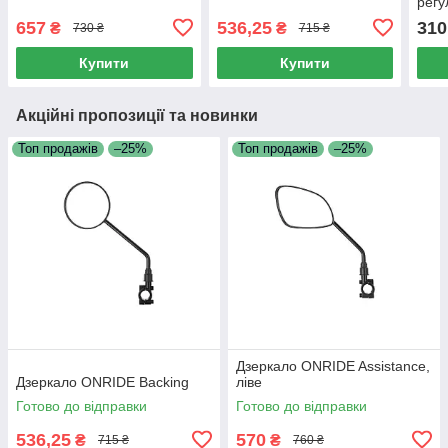
рег
657
536,25
310
₴
₴
730 ₴
715 ₴
Купити
Купити
Акційні пропозиції та новинки
Топ продажів
–25%
Топ продажів
–25%
Дзеркало ONRIDE Assistance,
Дзеркало ONRIDE Backing
ліве
Готово до відправки
Готово до відправки
536,25
570
₴
₴
715 ₴
760 ₴