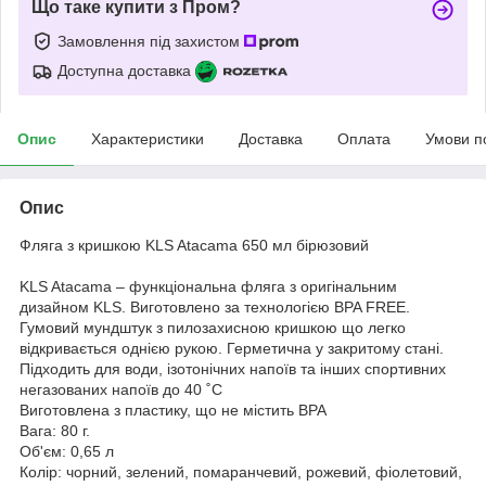
Що таке купити з Пром?
Замовлення під захистом
Доступна доставка
Опис
Характеристики
Доставка
Оплата
Умови п
Опис
Фляга з кришкою KLS Atacama 650 мл бірюзовий
KLS Atacama – функціональна фляга з оригінальним
дизайном KLS. Виготовлено за технологією BPA FREE.
Гумовий мундштук з пилозахисною кришкою що легко
відкривається однією рукою. Герметична у закритому стані.
Підходить для води, ізотонічних напоїв та інших спортивних
негазованих напоїв до 40 ˚C
Виготовлена з пластику, що не містить BPA
Вага: 80 г.
Об'єм: 0,65 л
Колір: чорний, зелений, помаранчевий, рожевий, фіолетовий,