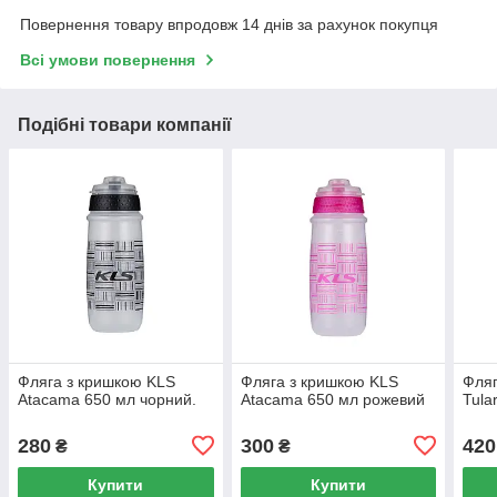
Повернення товару впродовж 14 днів за рахунок покупця
Всі умови повернення
Подібні товари компанії
Фляга з кришкою KLS
Фляга з кришкою KLS
Фляг
Atacama 650 мл чорний.
Atacama 650 мл рожевий
Tula
280
300
420
₴
₴
Купити
Купити