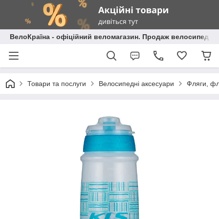
ВелоКраїна - офіційний веломагазин. Продаж велосипедів і
Товари та послуги
Велосипедні аксесуари
Фляги, фл