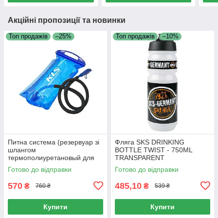
Акційні пропозиції та новинки
Топ продажів
–25%
Топ продажів
–10%
Питна система (резервуар зі
Фляга SKS DRINKING
шлангом
BOTTLE TWIST - 750ML
термополиуретановый для
TRANSPARENT
питної води, розміщується в
Готово до відправки
Готово до відправки
рюкзаку), KLS Tank
570
485,10
₴
₴
760 ₴
539 ₴
Купити
Купити