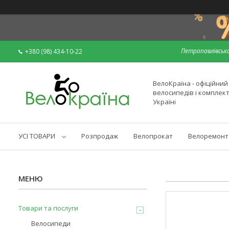
Петропавлівська
+380 (98) 434-10-22
ВелоКраїна - офіційни
велосипедів і комплек
Україні
УСІ ТОВАРИ
Розпродаж
Велопрокат
Велоремонт
Товари та послуги
Велосипеди