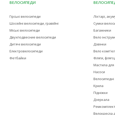
ВЕЛОСИПЕДИ
ВЕЛОСИПЕД
Гірські велосипеди
Ліхтарі, аку
Шосейні велосипеди, гравійні
Сумки велос
Міські велосипеди
Багажники
Двухподвесние велосипеди
Вело інстру
Дитячі велосипеди
Дзвінки
Електровелосипеди
Вело комп'ю
Фетбайки
Фляги, фляго
Мастила для
Насоси
Велосипедні
Крила
Підніжки
Дзеркала
Ремкомплек
Велокресла д