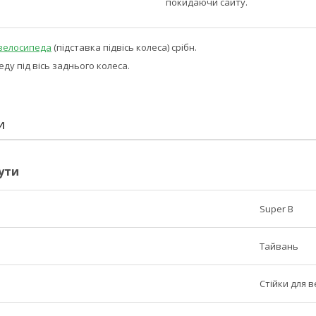
покидаючи сайту.
велосипеда
(підставка підвісь колеса) срібн.
еду під вісь заднього колеса.
И
ути
Super B
Тайвань
Стійки для 