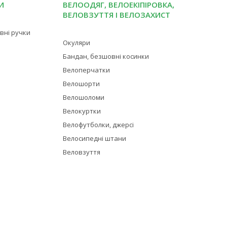
И
ВЕЛООДЯГ, ВЕЛОЕКІПІРОВКА,
ВЕЛОВЗУТТЯ І ВЕЛОЗАХИСТ
івні ручки
Окуляри
Бандан, безшовні косинки
Велоперчатки
Велошорти
Велошоломи
Велокуртки
Велофутболки, джерсі
Велосипедні штани
Веловзуття