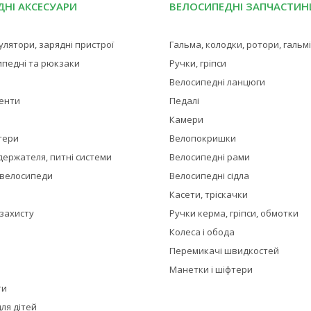
НІ АКСЕСУАРИ
ВЕЛОСИПЕДНІ ЗАПЧАСТИН
мулятори, зарядні пристрої
Гальма, колодки, ротори, гальм
ипедні та рюкзаки
Ручки, гріпси
Велосипедні ланцюги
менти
Педалі
Камери
тери
Велопокришки
держателя, питні системи
Велосипедні рами
 велосипеди
Велосипедні сідла
Касети, тріскачки
 захисту
Ручки керма, гріпси, обмотки
Колеса і обода
Перемикачі швидкостей
Манетки і шіфтери
ти
ля дітей