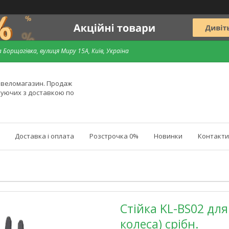
 Борщагівка, вулиця Миру 15А, Київ, Україна
й веломагазин. Продаж
туючих з доставкою по
Доставка і оплата
Розстрочка 0%
Новинки
Контакти
Стійка KL-BS02 для
колеса) срібн.