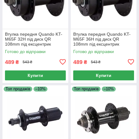
Втулка передня Quando KT-
Втулка передня Quando KT-
M65F 32H під диск QR
M65F 36H під диск QR
108mm під ексцентрик
108mm під ексцентрик
сталева чорна
сталевий чорний
Готово до відправки
Готово до відправки
489
489
₴
₴
543 ₴
543 ₴
Купити
Купити
Топ продажів
–10%
Топ продажів
–10%