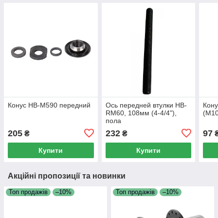
Конус HB-M590 передний
Ось передней втулки HB-
Кон
RM60, 108мм (4-4/4"),
(M1
пола
205
232
97
₴
₴
Купити
Купити
Акційні пропозиції та новинки
Топ продажів
–10%
Топ продажів
–10%