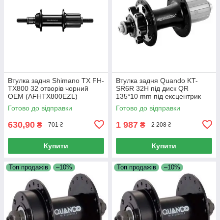
Втулка задня Shimano TX FH-
Втулка задня Quando KT-
TX800 32 отворів чорний
SR6R 32H під диск QR
ОЕМ (AFHTX800EZL)
135*10 mm під ексцентрик
алюмінієва чорна
Готово до відправки
Готово до відправки
630,90
1 987
₴
₴
701 ₴
2 208 ₴
Купити
Купити
Топ продажів
–10%
Топ продажів
–10%