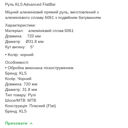
Руль KLS Advanced FlatBar
Міцний алюмінієвий прямий руль, виготовлений з
алюмінієвого сплаву 6061 з подвійним батуванням.
Характеристики:
Матеріал: алюмінієвий сплав 6061
Довжина: 720 мм
Діаметр: Ø31.8 мм
Кут вигину: 5°
• Колір: чорний.
Особливості:
• Обробка виконана піскоструменем.
Бренд: KLS
Колір: Чорний
Довжина: 720 мм
Діаметр: 31.8 мм
Тип товару: Рулі
Шосе/МТВ: MTB
Конструкція: Плаский (Flat)
Бренд: KLS
Приховати