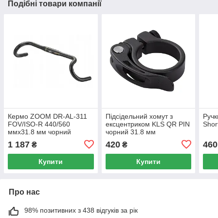
Подібні товари компанії
Кермо ZOOM DR-AL-311
Підсідельний хомут з
Ручк
FOV/ISO-R 440/560
ексцентриком KLS QR PIN
Shor
ммx31.8 мм чорний
чорний 31.8 мм
1 187
420
460
₴
₴
Купити
Купити
Про нас
98% позитивних з 438 відгуків за рік