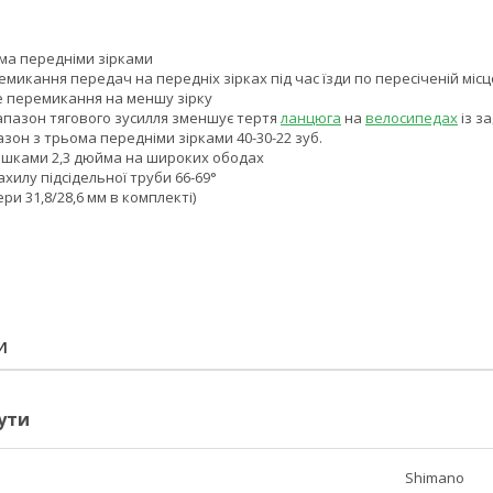
ома передніми зірками
ремикання передач на передніх зірках під час їзди по пересіченій місц
е перемикання на меншу зірку
іапазон тягового зусилля зменшує тертя
ланцюга
на
велосипедах
із з
зон з трьома передніми зірками 40-30-22 зуб.
ришками 2,3 дюйма на широких ободах
ахилу підсідельної труби 66-69°
ери 31,8/28,6 мм в комплекті)
И
ути
Shimano