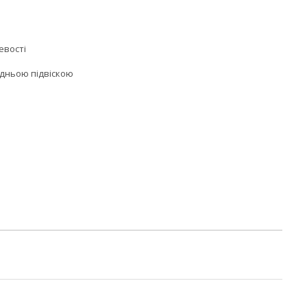
евості
адньою підвіскою