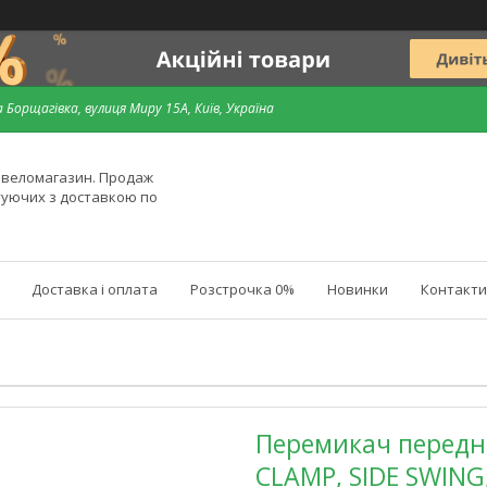
 Борщагівка, вулиця Миру 15А, Київ, Україна
й веломагазин. Продаж
туючих з доставкою по
Доставка і оплата
Розстрочка 0%
Новинки
Контакти
Перемикач передні
CLAMP, SIDE SWING,