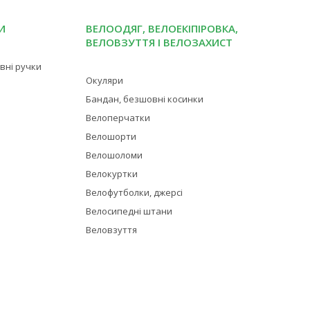
И
ВЕЛООДЯГ, ВЕЛОЕКІПІРОВКА,
ВЕЛОВЗУТТЯ І ВЕЛОЗАХИСТ
івні ручки
Окуляри
Бандан, безшовні косинки
Велоперчатки
Велошорти
Велошоломи
Велокуртки
Велофутболки, джерсі
Велосипедні штани
Веловзуття