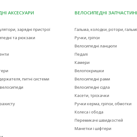
НІ АКСЕСУАРИ
ВЕЛОСИПЕДНІ ЗАПЧАСТИН
мулятори, зарядні пристрої
Гальма, колодки, ротори, гальм
ипедні та рюкзаки
Ручки, гріпси
Велосипедні ланцюги
менти
Педалі
Камери
тери
Велопокришки
держателя, питні системи
Велосипедні рами
 велосипеди
Велосипедні сідла
Касети, тріскачки
 захисту
Ручки керма, гріпси, обмотки
Колеса і обода
Перемикачі швидкостей
Манетки і шіфтери
ти