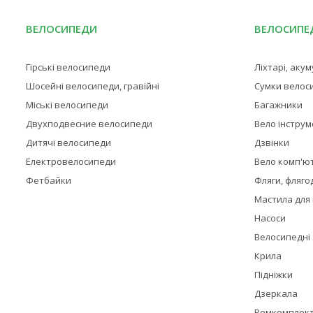
ВЕЛОСИПЕДИ
ВЕЛОСИПЕД
Гірські велосипеди
Ліхтарі, аку
Шосейні велосипеди, гравійні
Сумки велос
Міські велосипеди
Багажники
Двухподвесние велосипеди
Вело інстру
Дитячі велосипеди
Дзвінки
Електровелосипеди
Вело комп'ю
Фетбайки
Фляги, фляго
Мастила для
Насоси
Велосипедні
Крила
Підніжки
Дзеркала
Ремкомплек