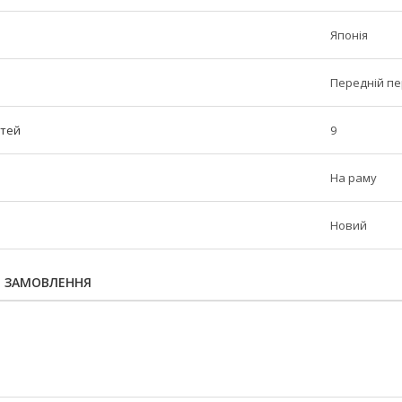
Японія
Передній п
стей
9
На раму
Новий
Я ЗАМОВЛЕННЯ