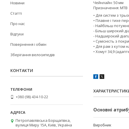
Чейнлайн: 50 мм
Новини
Призначення: MTB
Статті
• Для систем з трь
• Плавне і тихе пе
Про нас
- Найбільш потужн
- Більш широкий д
Відгуки
- Надширокий діапа
• Сумісність з пок
Повернення і обмін
• Для рам з кутом н
• Хомут 34,9 (адапт
Зберігання велосипедів
КОНТАКТИ
ХАРАКТЕРИСТИК
+380 (98) 434-10-22
Основні атриб
Петропавлівська Борщагівка,
вулиця Миру 15А, Київ, Україна
Виробник