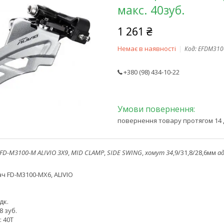
макс. 40зуб.
1 261 ₴
Немає в наявності
Код:
EFDM310
+380 (98) 434-10-22
повернення товару протягом 14 
FD-M3100-M
ALIVIO
3X9
,
MID
CLAMP
,
SIDE
SWING
,
хомут
34
,9/31,8/28,6мм
а
ч FD-M3100-MX6, ALIVIO
дк.
8 зуб.
 40Т