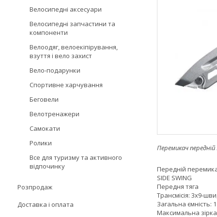
Велосипедні аксесуари
Велосипедні запчастини та
компоненти
Велоодяг, велоекіпірування,
взуття і вело захист
Вело-подарунки
Спортивне харчування
Беговели
Велотренажери
Самокати
Ролики
Перемикач
передн
і
й
Все для туризму та активного
відпочинку
Передній перемика
SIDE SWING
Передня тяга
Розпродаж
Трансмісія: 3x9-шви
Загальна ємність: 1
Доставка і оплата
Максимальна зірка: