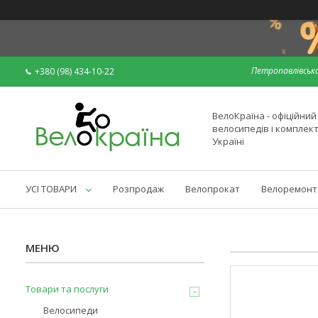
Петропавлівська
+380 (98) 434-10-22
ВелоКраїна - офіційни
велосипедів і комплек
Україні
УСІ ТОВАРИ
Розпродаж
Велопрокат
Велоремонт
Товари та послуги
Велосипеди