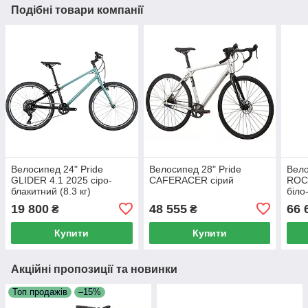
Подібні товари компанії
Велосипед 24" Pride
Велосипед 28" Pride
Вело
GLIDER 4.1 2025 сіро-
CAFERACER сірий
ROCX
блакитний (8.3 кг)
біло
19 800
48 555
66 
₴
₴
Купити
Купити
Акційні пропозиції та новинки
Топ продажів
–15%