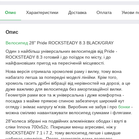
Опис
Характеристики
Доставка
Оплата
Умови п
Опис
Велосипед
28" Pride ROCKSTEADY 8.3 BLACK/GRAY
Один з найбільш універсальних велосипедів від Pride -
ROCKSTEADY 8.3 готовий і до поїздок по місту, і до
найфановіших пригод на пересіченій місцевості.
Нова версія отримала хромолеві раму і вилку, тому вона
набагато легша за попередні моделі лінійки. Крім того,
хромоль гасить дрібні вібрації від нерівностей на дорозі, а це
дуже важливо для велосипеда без амортизаційної вилки.
Геометрія рами все та ж універсальна і дуже комфортна -
посадка з майже прямою спиною забезпечує широкий кут
огляду і знімає напругу м'язів. Виробник не забув і про
бонки
-
можна сміливо навантажувати велосипед сумками і флягами.
28"колеса зібрані на подвійних алюмінієвих ободах і взуті в
сліки Innova 700x52c. Покришки менш агресивні, ніж у
ROCKSTEADY 7.1 і 7.2, тому велосипед легше і швидше
набирає швидкість. Проте, геометрія рами дозволяє