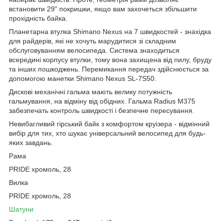
встановити 29" покришки, якщо вам захочеться збільшити
прохідність байка.
Планетарна втулка Shimano Nexus на 7 швидкостей - знахідка
для райдерів, які не хочуть марудитися зі складним
обслуговуванням велосипеда. Система знаходиться
всередині корпусу втулки, тому вона захищена від пилу, бруду
та інших пошкоджень. Перемикання передач здійснюється за
допомогою манетки Shimano Nexus SL-7S50.
Дискові механічні гальма мають велику потужність
гальмування, на відміну від обідних. Гальма Radius М375
забезпечать контроль швидкості і безпечне пересування.
Невибагливий гірський байк з комфортом круізера - відмінний
вибір для тих, хто шукає універсальний велосипед для будь-
яких завдань.
Рама
PRIDE хромоль, 28
Вилка
PRIDE хромоль, 28
Шатуни