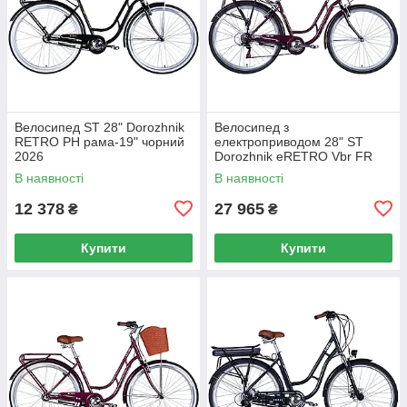
Велосипед ST 28" Dorozhnik
Велосипед з
RETRO PH рама-19" чорний
електроприводом 28" ST
2026
Dorozhnik eRETRO Vbr FR
рама-19" 36B 13А*г 500Вт
В наявності
В наявності
малиновий 2026
12 378
27 965
₴
₴
Купити
Купити