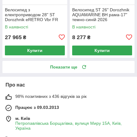
Велосипед з
Велосипед ST 26" Dorozhnik
електроприводом 28" ST
AQUAMARINE BH рама-17"
Dorozhnik eRETRO Vbr FR
темно-синій 2026
рама-19" 36B 13А*г 500Вт
В наявності
В наявності
темно-зелений 2026
27 965
8 277
₴
₴
Купити
Купити
Показати ще
Про нас
98% позитивних з 436 відгуків за рік
Працює з 09.03.2013
м. Київ
Петропавлівська Борщагівка, вулиця Миру 15А, Київ,
Україна