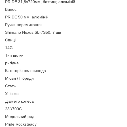
PRIDE 31,8х720мм, баттинг, алюміній
Винос
PRIDE 50 мм, алюміній
Ручки перемикання
Shimano Nexus SL-7S50, 7 шв
Спиці
14G
Тип вилки
ригідна
Категорія велосипеда
Міські / Гібриди
Стать
Унісекс
Діаметр колеса
28"/700С
Модельний ряд
Pride Rocksteady