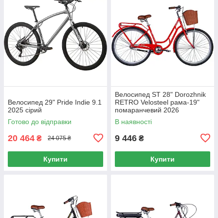
Велосипед ST 28" Dorozhnik
Велосипед 29" Pride Indie 9.1
RETRO Velosteel рама-19"
2025 сірий
помаранчевий 2026
Готово до відправки
В наявності
20 464
9 446
₴
₴
24 075 ₴
Купити
Купити