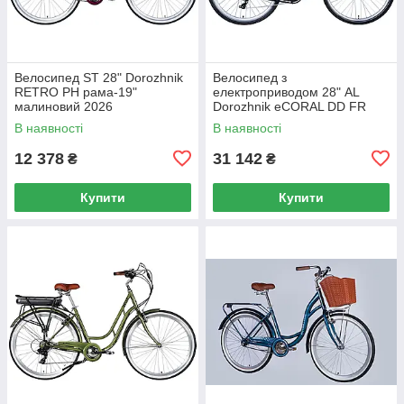
Велосипед ST 28" Dorozhnik
Велосипед з
RETRO PH рама-19"
електроприводом 28" AL
малиновий 2026
Dorozhnik eCORAL DD FR
рама-19" 48B 13А*г 500Вт
В наявності
В наявності
темно-сірий 2026
12 378
31 142
₴
₴
Купити
Купити