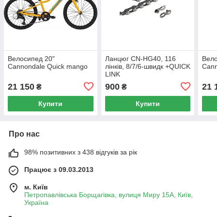
Велосипед 20"
Ланцюг CN-HG40, 116
Вело
Cannondale Quick mango
лінків, 8/7/6-швидк +QUICK
Cann
LINK
21 150
900
21 
₴
₴
Купити
Купити
Про нас
98% позитивних з 438 відгуків за рік
Працює з 09.03.2013
м. Київ
Петропавлівська Борщагівка, вулиця Миру 15А, Київ,
Україна