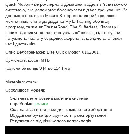
Quick Motion - це роллерного домашня модель з "плаваючою"
системою, яка допомагає балансувати під час тренування. За
допомогою датчика Misuro B + представлений тренажер
можна підключити до додатка My E-Training або іншу
програму, таким як TrainerRoad, The Sufferfest, Kinomap і
іншим. Датчик управляє тренувальної сесією, відстежуючи
потужність, частоту серцевих скорочень, швидкість, а також
час і дистанцію.
Опис Велотренажер Elite Quick Motion 0162001
Сумісність: шосе, МТБ
Колісна база: від 944 до 1144 мм
Матеріал: сталь
Особливості моделі:
3-рівнева інтегрована магнітна система
параболічні
ролики
Складається в три рази для компактного зберігання
Вбудована ручка для зручності транспортування
Регулюється під різні колеса велосипедів