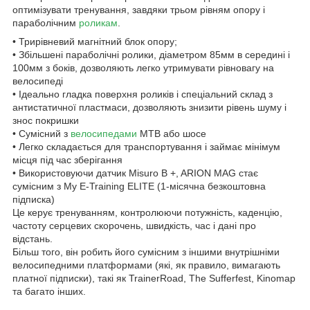
оптимізувати тренування, завдяки трьом рівням опору і
параболічним
роликам
.
• Трирівневий магнітний блок опору;
• Збільшені параболічні ролики, діаметром 85мм в середині і
100мм з боків, дозволяють легко утримувати рівновагу на
велосипеді
• Ідеально гладка поверхня роликів і спеціальний склад з
антистатичної пластмаси, дозволяють знизити рівень шуму і
знос покришки
• Сумісний з
велосипедами
MTВ або шосе
• Легко складається для транспортування і займає мінімум
місця під час зберігання
• Використовуючи датчик Misuro B +, ARION MAG стає
сумісним з My E-Training ELITE (1-місячна безкоштовна
підписка)
Це керує тренуванням, контролюючи потужність, каденцію,
частоту серцевих скорочень, швидкість, час і дані про
відстань.
Більш того, він робить його сумісним з іншими внутрішніми
велосипедними платформами (які, як правило, вимагають
платної підписки), такі як TrainerRoad, The Sufferfest, Kinomap
та багато інших.