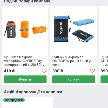
Подібні товари компанії
Рушник з махрової
Рушник з мікрофібри
Рушн
мікрофібри ONRIDE Dry
ONRIDE Wipe 10 синій у
ONR
помаранчевий (120х60) у
чохлі
пома
чохлі
410
390
390
₴
₴
Купити
Купити
Акційні пропозиції та новинки
Топ продажів