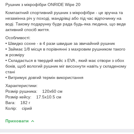
Рушник з мікрофібри ONRIDE Wipe 20
Компактний спортивний рушник з мікрофібри - це зручна та
незамінна річ у поході, мандрівці або під час відпочинку на
воді. Такому подарунку буде рада будь-яка людина, що веде
активний спосіб життя.
Особливості:
• Швидко сохне - в 4 рази швидше за звичайний рушник
• Займає 1/8 місця в порівнянні з махровим рушником такого
ж розміру
• Складається в твердий кейс з EVA , який має отвори з обох
боків, щоб вологий рушник міг висохнути навіть у складеному
стані
• Витримує довгий термін використання
Характеристики:
Розмір рушника: 120х60 см
Розмір кейсу: 17.5х10.5 см
Вага: 182 г
Колір: сірий
Приховати