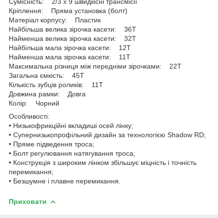
Сумісність: 2/3 х 9 швидкісні трансмісії
Кріплення: Пряма установка (болт)
Матеріал корпусу: Пластик
Найбільша велика зірочка касети: 36T
Найменша велика зірочка касети: 32T
Найбільша мала зірочка касети: 12T
Найменша мала зірочка касети: 11T
Максимальна різниця між передніми зірочками: 22T
Загальна ємкість: 45T
Кількість зубців роликів: 11T
Довжина рамки: Довга
Колір: Чорний
Особливості:
• Низькофрикційні вкладиші осей лінку;
• Супернизькопрофільний дизайн за технологією Shadow RD;
• Пряме підведення троса;
• Болт регулювання натягування троса;
• Конструкція з широким лінком збільшує міцність і точність
перемикання;
• Безшумне і плавне перемикання.
Приховати