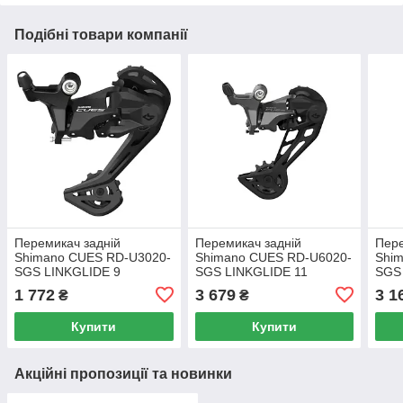
Подібні товари компанії
Перемикач задній
Перемикач задній
Пере
Shimano CUES RD-U3020-
Shimano CUES RD-U6020-
Shi
SGS LINKGLIDE 9
SGS LINKGLIDE 11
SGS
швидкостей довгий важіль
швидкостей довгий важіль
швид
1 772
3 679
3 1
₴
₴
(ERDU3020SGS)
(ERDU602011SGS)
(ER
Купити
Купити
Акційні пропозиції та новинки