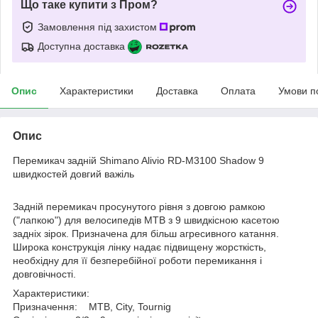
Що таке купити з Пром?
Замовлення під захистом
Доступна доставка
Опис
Характеристики
Доставка
Оплата
Умови п
Опис
Перемикач задній Shimano Alivio RD-M3100 Shadow 9
швидкостей довгий важіль
Задній перемикач просунутого рівня з довгою рамкою
("лапкою") для велосипедів MTB з 9 швидкісною касетою
задніх зірок. Призначена для більш агресивного катання.
Широка конструкція лінку надає підвищену жорсткість,
необхідну для її безперебійної роботи перемикання і
довговічності.
Характеристики:
Призначення: MTB, City, Tournig