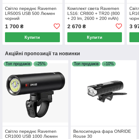
Світло переднє Ravemen
Комплект света Ravemen
Світ
LR500S USB 500 Люмен
LS16: CR800 + TR20 (800
LR1
чорний
+ 20 lm, 2600 + 200 mAh)
чорн
1 700
2 670
3 9
₴
₴
Купити
Купити
Акційні пропозиції та новинки
Топ продажів
–25%
Топ продажів
–10%
Світло переднє Ravemen
Велосипедна фара ONRIDE
CR1000 USB 1000 Люмен
Rouse 30