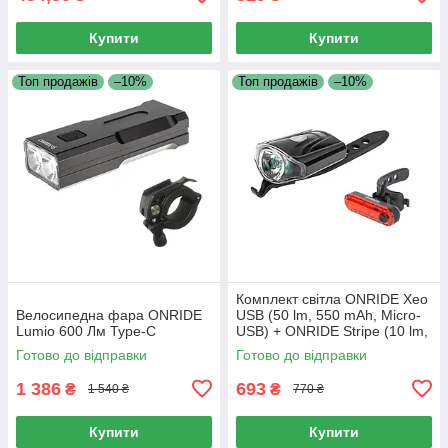
Купити
Купити
Топ продажів
–10%
Топ продажів
–10%
Комплект світла ONRIDE Xeo
Велосипедна фара ONRIDE
USB (50 lm, 550 mAh, Micro-
Lumio 600 Лм Type-C
USB) + ONRIDE Stripe (10 lm,
90 mAh, Type-C)
Готово до відправки
Готово до відправки
1 386
693
₴
₴
1 540 ₴
770 ₴
Купити
Купити