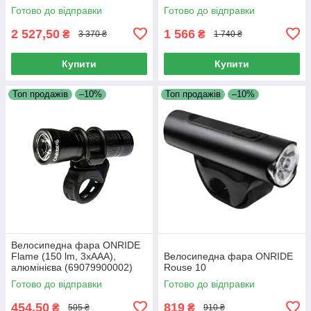
Готово до відправки
Готово до відправки
2 527,50
1 566
₴
₴
3 370 ₴
1 740 ₴
Купити
Купити
Топ продажів
–10%
Топ продажів
–10%
Велосипедна фара ONRIDE
Flame (150 lm, 3xAAA),
Велосипедна фара ONRIDE
алюмінієва (69079900002)
Rouse 10
Готово до відправки
Готово до відправки
454,50
819
₴
₴
505 ₴
910 ₴