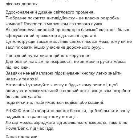
лісових дорогах.
Вдосконалений дизайн світлового променя.
Т-образне покриття антивідблиску - це власна розробка
компанії Ravemen з малюнком світлового пучка.
Він забезпечує широкий прожектор з близької відстані і більш
сфокусований прожектор з дальньої відстані.
Ця конструкція також має лінію світлотіньової межі, тому ви не
засліплювати інших учасників дорожнього руху. .
Провідний пульт дистанційного керування.
Для безпечного зміни яскравості, не знімаючи руки з керма
під час їзди.
Завдяки ненав'язливою підсвічуванні кнопку легко знайти
навіть у темряві.
Натисніть і утримуйте кнопку в будь-якому режимі, щоб
активувати максимальний світловий потік, якщо вам потрібно
більше світла або.
подати сигнал наближається водієві або машині.
PR8000 має 2 габаритні ліхтарі безпеки, щоб збільшити вашу
видимість в транспортному потоці. .
Ліхтар можна заряджати від зовнішнього джерела, такого як
PowerBank, під час їзди.
Характеристики: