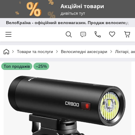
ВелоКраїна - офіційний веломагазин. Продаж велосипедів і
Товари та послуги
Велосипедні аксесуари
Ліхтарі, 
Топ продажів
–25%