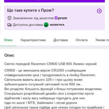
Що таке купити з Пром?
Замовлення під захистом
Доступна доставка
Опис
Характеристики
Доставка
Оплата
Умови п
Опис
Світло передній Ravemen CR800 USB 800 Люмен чорний
CR800 - це зменшена версія CR1000 з найкращим
співвідношенням ціна / продуктивність в лінійці Ravemen.
Світильник важить всього 109 г і при цьому може
забезпечувати потужний світловий потік 800 лм. .
Він розділяє більшість функцій з більш потужними моделями.
Спеціально розроблений дизайн лінз з покриттям проти
відблисків і малу вагу найкраще підходять для них.
їзда по шосе / МТБ, байкпакінг і лісові дороги.
Цей світильник також підійде для нічних поїздок по гравійним і