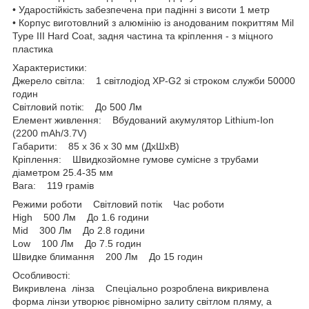
• Ударостійкість забезпечена при падінні з висоти 1 метр
• Корпус виготовлний з алюмінію із анодованим покриттям Mil
Type III Hard Coat, задня частина та кріплення - з міцного
пластика
Характеристики:
Джерело світла: 1 світлодіод XP-G2 зі строком служби 50000
годин
Світловий потік: До 500 Лм
Елемент живлення: Вбудований акумулятор Lithium-Ion
(2200 mAh/3.7V)
Габарити: 85 x 36 x 30 мм (ДхШхВ)
Кріплення: Швидкозйомне гумове сумісне з трубами
діаметром 25.4-35 мм
Вага: 119 грамів
Режими роботи Світловий потік Час роботи
High 500 Лм До 1.6 години
Mid 300 Лм До 2.8 години
Low 100 Лм До 7.5 годин
Швидке блимання 200 Лм До 15 годин
Особливості:
Викривлена лінза Спеціально розроблена викривлена
форма лінзи утворює рівномірно залиту світлом пляму, а