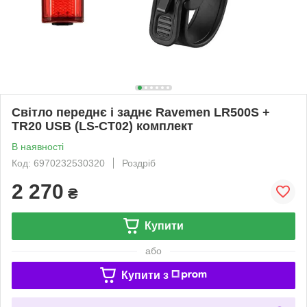
Світло переднє і заднє Ravemen LR500S +
TR20 USB (LS-CT02) комплект
В наявності
Код: 6970232530320
Роздріб
2 270
₴
Купити
або
Купити з