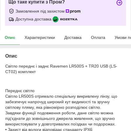
Що таке купити з Пром?
Замовлення під захистом
Доступна доставка
Опис
Характеристики
Доставка
Оплата
Умови п
Опис
Світло переднє і заднє Ravemen LR500S + TR20 USB (LS-
CT02) комплект
Переднє світло
Світло LR500S отримало спеціальну викривлену лінзу, що
забезпечує напрочуд широкий кут видимості та зручну
світлову пляму, яка рівномірно розподілює світло.
Завдяки функції подовження роботи, дане світло можна
під'єднати до зовнішнього джерела живлення, що зручно
використовувати у довготривалих поїздках чи подорожах.
• Захист від вологи відповідає стандарту IPX6