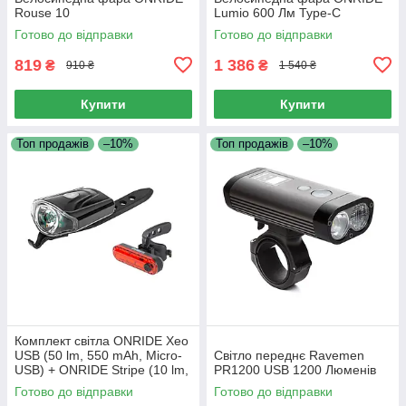
Rouse 10
Lumio 600 Лм Type-C
Готово до відправки
Готово до відправки
819
1 386
₴
₴
910 ₴
1 540 ₴
Купити
Купити
Топ продажів
–10%
Топ продажів
–10%
Комплект світла ONRIDE Xeo
USB (50 lm, 550 mAh, Micro-
Світло переднє Ravemen
USB) + ONRIDE Stripe (10 lm,
PR1200 USB 1200 Люменів
90 mAh, Type-C)
Готово до відправки
Готово до відправки