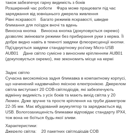
також забезпечує гарну видимість з боків
Розширений час роботи Фара може працювати під час
заряджання від зовнішнього джерела живлення
Рівні яскравості Багато режимів яскравості, швидке
блимання для поїздок вночі та вдень
Виносна кнопка Виносна кнопка (докуповується окремо)
дозволяє змінювати режими без прибирання руки з керма. Її
добре видно навіть в темноті завдяки флюорисценції кнопки.
Під'єднується завдяки стандартному роз'єму Micro-USB
AUB01 Дане світло сумісне з виносним кріпленням AUB01
(докуповується окремо), яке зекономить місце на кермі
Заднє світло
Сучасна високоякісна задня блимавка в компактному корпусі,
що начинений надзвичайно якісною електронікою. Джерелом
світла виступают 20 COB-світлодіодів, які забезпечують
відмінну видимість з усіх боків та мають вихід світла у 20
Люмен. Дуже зручне та просте кріплення на труби діаметром
22-35 мм. Має вбудований акумулятор та заряджається від
USB. Вологозахищеність блимавки відповідає стандарту IPX4,
тож вона не боїться будь-якої зливи.
Характеристики:
Джерело світла: 20 пакетних світлодіодів COB