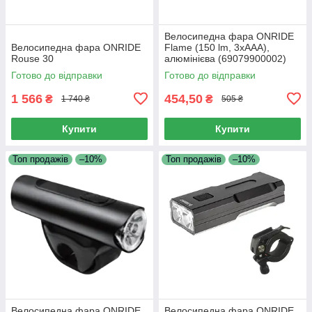
Велосипедна фара ONRIDE
Велосипедна фара ONRIDE
Flame (150 lm, 3xAAA),
Rouse 30
алюмінієва (69079900002)
Готово до відправки
Готово до відправки
1 566
454,50
₴
₴
1 740 ₴
505 ₴
Купити
Купити
Топ продажів
–10%
Топ продажів
–10%
Велосипедна фара ONRIDE
Велосипедна фара ONRIDE