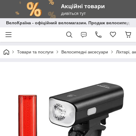
ВелоКраїна - офіційний веломагазин. Продаж велосипедів і
Товари та послуги
Велосипедні аксесуари
Ліхтарі, 