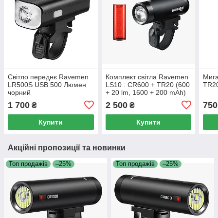
Світло переднє Ravemen
Комплект світла Ravemen
Миг
LR500S USB 500 Люмен
LS10 : CR600 + TR20 (600
TR2
чорний
+ 20 lm, 1600 + 200 mAh)
1 700
2 500
750
₴
₴
Купити
Купити
Акційні пропозиції та новинки
Топ продажів
–25%
Топ продажів
–25%