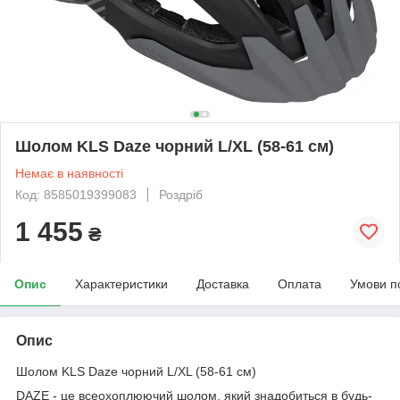
Шолом KLS Daze чорний L/XL (58-61 см)
Немає в наявності
Код: 8585019399083
Роздріб
1 455
₴
Опис
Характеристики
Доставка
Оплата
Умови п
Опис
Шолом KLS Daze чорний L/XL (58-61 см)
DAZE - це всеохоплюючий шолом, який знадобиться в будь-