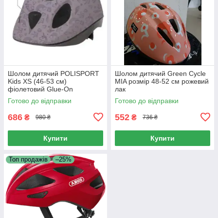
Шолом дитячий POLISPORT
Шолом дитячий Green Cycle
Kids XS (46-53 см)
MIA розмір 48-52 см рожевий
фіолетовий Glue-On
лак
Готово до відправки
Готово до відправки
686
552
₴
₴
980 ₴
736 ₴
Купити
Купити
Топ продажів
–25%