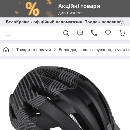
ВелоКраїна - офіційний веломагазин. Продаж велосипедів і
Товари та послуги
Велоодяг, велоекіпірування, взуття і 