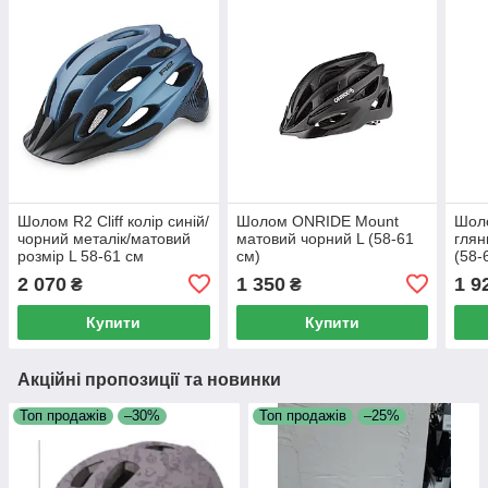
Шолом R2 Cliff колір синій/
Шолом ONRIDE Mount
Шол
чорний металік/матовий
матовий чорний L (58-61
глян
розмір L 58-61 см
см)
(58-
2 070
1 350
1 9
₴
₴
Купити
Купити
Акційні пропозиції та новинки
Топ продажів
–30%
Топ продажів
–25%