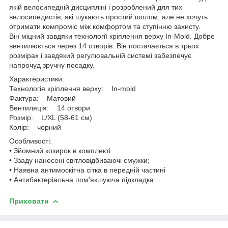
якій велосипедній дисципліні і розроблений для тих
велосипедистів, які шукають простий шолом, але не хочуть
отримати компроміс між комфортом та ступінню захисту.
Він міцний завдяки технології кріплення верху In-Mold. Добре
вентилюється через 14 отворів. Він постачається в трьох
розмірах і завдякий регулювальній системі забезпечує
напрочуд зручну посадку.
Характеристики:
Технологія кріплення верху: In-mold
Фактура: Матовий
Вентиляція: 14 отвори
Розмір: L/XL (58-61 см)
Колір: чорний
Особливості:
• Зйомний козирок в комплекті
• Ззаду нанесені світловідбиваючі смужки;
• Наявна антимоскітна сітка в передній частині
• Антибактеріальна пом'якшуюча підкладка.
Приховати