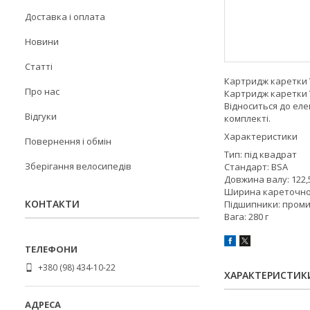
Доставка і оплата
Новини
Статті
Картридж каретки V
Про нас
Картридж каретки 
Відноситься до еле
Відгуки
комплекті.
Характеристики
Повернення і обмін
Тип: під квадрат
Зберігання велосипедів
Стандарт: BSA
Довжина валу: 122,
Ширина кареточног
КОНТАКТИ
Підшипники: проми
Вага: 280 г
+380 (98) 434-10-22
ХАРАКТЕРИСТИК