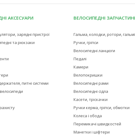
НІ АКСЕСУАРИ
ВЕЛОСИПЕДНІ ЗАПЧАСТИН
мулятори, зарядні пристрої
Гальма, колодки, ротори, гальм
ипедні та рюкзаки
Ручки, гріпси
Велосипедні ланцюги
менти
Педалі
Камери
тери
Велопокришки
держателя, питні системи
Велосипедні рами
 велосипеди
Велосипедні сідла
Касети, тріскачки
 захисту
Ручки керма, гріпси, обмотки
Колеса і обода
Перемикачі швидкостей
Манетки і шіфтери