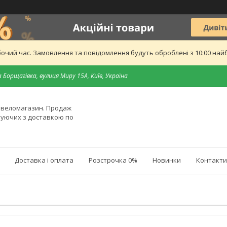
бочий час. Замовлення та повідомлення будуть оброблені з 10:00 найб
 Борщагівка, вулиця Миру 15А, Київ, Україна
й веломагазин. Продаж
туючих з доставкою по
Доставка і оплата
Розстрочка 0%
Новинки
Контакти