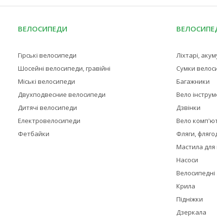
ВЕЛОСИПЕДИ
ВЕЛОСИПЕД
Гірські велосипеди
Ліхтарі, аку
Шосейні велосипеди, гравійні
Сумки велос
Міські велосипеди
Багажники
Двухподвесние велосипеди
Вело інстру
Дитячі велосипеди
Дзвінки
Електровелосипеди
Вело комп'ю
Фетбайки
Фляги, фляго
Мастила для
Насоси
Велосипедні
Крила
Підніжки
Дзеркала