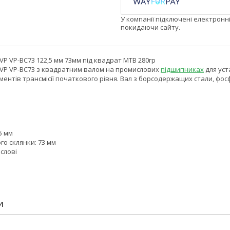
У компанії підключені електронн
покидаючи сайту.
P VP-BC73 122,5 мм 73мм під квадрат MTB 280гр
VP VP-BC73 з квадратним валом на промислових
підшипниках
для ус
ментів трансмісії початкового рівня. Вал з борсодержащих стали, фо
5 мм
о склянки: 73 мм
слові
И