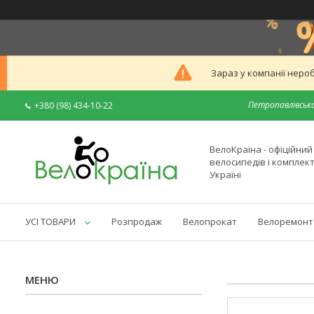
Зараз у компанії неро
Петропавлівська
+380 (98) 434-10-22
ВелоКраїна - офіційни
велосипедів і комплек
Україні
УСІ ТОВАРИ
Розпродаж
Велопрокат
Велоремонт