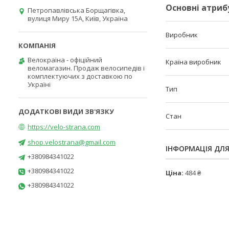
Основні атриб
Петропавлівська Борщагівка,
вулиця Миру 15А, Київ, Україна
Виробник
Велокраїна - офіційний
Країна виробник
веломагазин. Продаж велосипедів і
комплектуючих з доставкою по
Україні
Тип
Стан
https://velo-strana.com
shop.velostrana@gmail.com
ІНФОРМАЦІЯ ДЛ
+380984341022
+380984341022
Ціна:
484 ₴
+380984341022