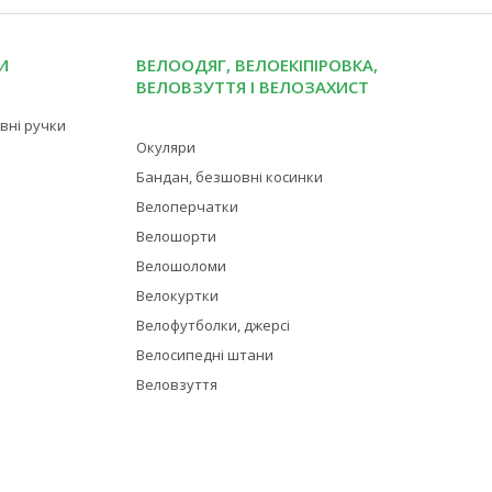
И
ВЕЛООДЯГ, ВЕЛОЕКІПІРОВКА,
ВЕЛОВЗУТТЯ І ВЕЛОЗАХИСТ
івні ручки
Окуляри
Бандан, безшовні косинки
Велоперчатки
Велошорти
Велошоломи
Велокуртки
Велофутболки, джерсі
Велосипедні штани
Веловзуття