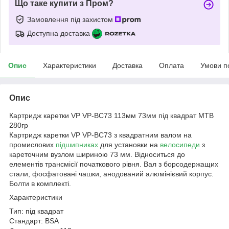
Що таке купити з Пром?
Замовлення під захистом
Доступна доставка
Опис
Характеристики
Доставка
Оплата
Умови п
Опис
Картридж каретки VP VP-BC73 113мм 73мм під квадрат MTB
280гр
Картридж каретки VP VP-BC73 з квадратним валом на
промислових
підшипниках
для установки на
велосипеди
з
кареточним вузлом шириною 73 мм. Відноситься до
елементів трансмісії початкового рівня. Вал з борсодержащих
стали, фосфатовані чашки, анодований алюмінієвий корпус.
Болти в комплекті.
Характеристики
Тип: під квадрат
Стандарт: BSA