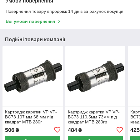
Умови повернення
Повернення товару впродовж 14 днів за рахунок покупця
Всі умови повернення
Подібні товари компанії
Картридж каретки VP VP-
Картридж каретки VP VP-
Карт
BC73 107 мм 68 мм під
BC73 110,5мм 73мм під
BC73
квадрат MTB 280г
квадрат MTB 280гр
квад
506
484
425
₴
₴