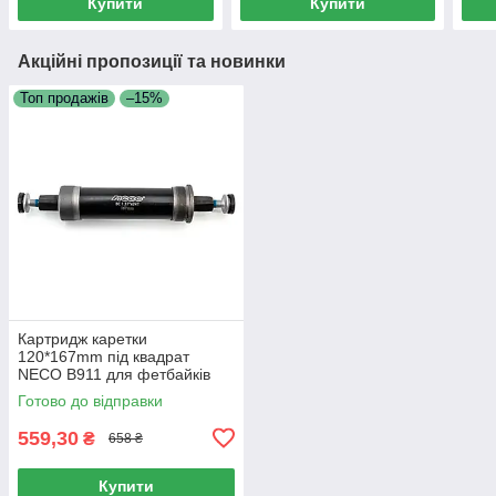
Купити
Купити
Акційні пропозиції та новинки
Топ продажів
–15%
Картридж каретки
120*167mm під квадрат
NECO B911 для фетбайків
Готово до відправки
559,30
₴
658 ₴
Купити