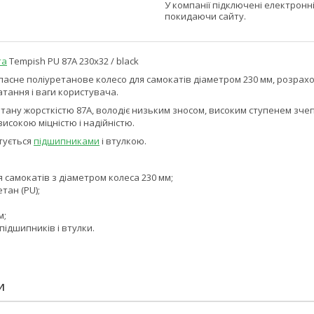
У компанії підключені електронн
покидаючи сайту.
та
Tempish PU 87A 230x32 / black
апасне поліуретанове колесо для самокатів діаметром 230 мм, розрахо
атання і ваги користувача.
тану жорсткістю 87А, володіє низьким зносом, високим ступенем зче
исокою міцністю і надійністю.
тується
підшипниками
і втулкою.
самокатів з діаметром колеса 230 мм;
тан (PU);
м;
ідшипників і втулки.
И