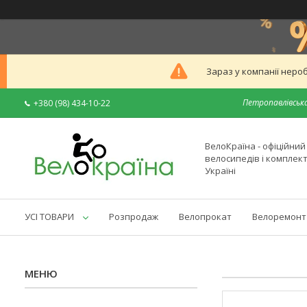
Зараз у компанії неро
Петропавлівська
+380 (98) 434-10-22
ВелоКраїна - офіційни
велосипедів і комплек
Україні
УСІ ТОВАРИ
Розпродаж
Велопрокат
Велоремонт