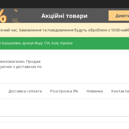
бочий час. Замовлення та повідомлення будуть оброблені з 10:00 найб
 Борщагівка, вулиця Миру 15А, Київ, Україна
й веломагазин. Продаж
туючих з доставкою по
Доставка і оплата
Розстрочка 0%
Новинки
Контакти