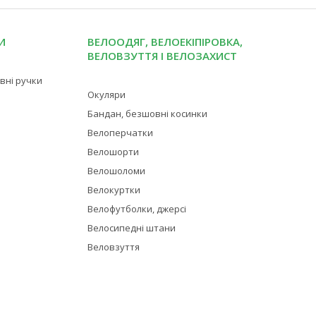
И
ВЕЛООДЯГ, ВЕЛОЕКІПІРОВКА,
ВЕЛОВЗУТТЯ І ВЕЛОЗАХИСТ
івні ручки
Окуляри
Бандан, безшовні косинки
Велоперчатки
Велошорти
Велошоломи
Велокуртки
Велофутболки, джерсі
Велосипедні штани
Веловзуття