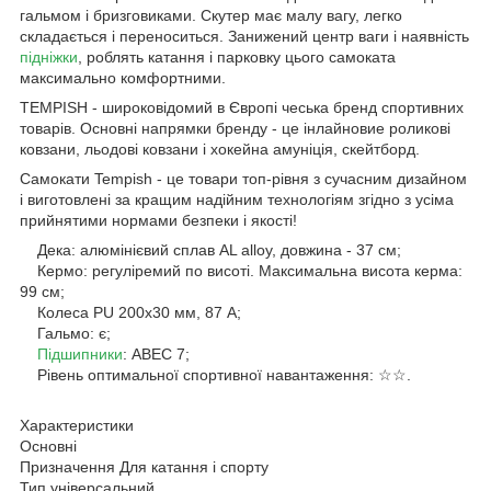
гальмом і бризговиками. Скутер має малу вагу, легко
складається і переноситься. Занижений центр ваги і наявність
підніжки
, роблять катання і парковку цього самоката
максимально комфортними.
TEMPISH - широковідомий в Європі чеська бренд спортивних
товарів. Основні напрямки бренду - це інлайновие роликові
ковзани, льодові ковзани і хокейна амуніція, скейтборд.
Самокати Tempish - це товари топ-рівня з сучасним дизайном
і виготовлені за кращим надійним технологіям згідно з усіма
прийнятими нормами безпеки і якості!
Дека: алюмінієвий сплав AL alloy, довжина - 37 см;
Кермо: регуліремий по висоті. Максимальна висота керма:
99 см;
Колеса PU 200x30 мм, 87 А;
Гальмо: є;
Підшипники
: ABEC 7;
Рівень оптимальної спортивної навантаження: ☆☆.
Характеристики
Основні
Призначення Для катання і спорту
Тип універсальний