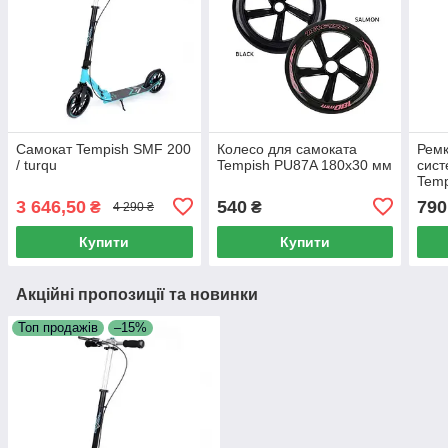
Самокат Tempish SMF 200
Колесо для самоката
Ремк
/ turqu
Tempish PU87A 180x30 мм
сист
Temp
3 646,50
540
790
₴
₴
4 290 ₴
Купити
Купити
Акційні пропозиції та новинки
Топ продажів
–15%