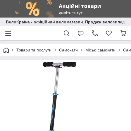
ВелоКраїна - офіційний веломагазин. Продаж велосипедів і
Товари та послуги
Самокати
Міські самокати
Сам