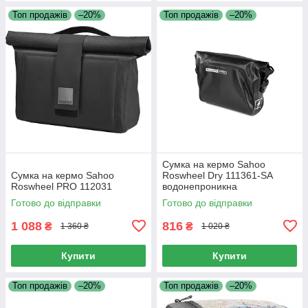
Топ продажів
–20%
Топ продажів
–20%
Сумка на кермо Sahoo
Сумка на кермо Sahoo
Roswheel Dry 111361-SA
Roswheel PRO 112031
водонепроникна
Готово до відправки
Готово до відправки
1 088
816
₴
₴
1 360 ₴
1 020 ₴
Купити
Купити
Топ продажів
–20%
Топ продажів
–20%