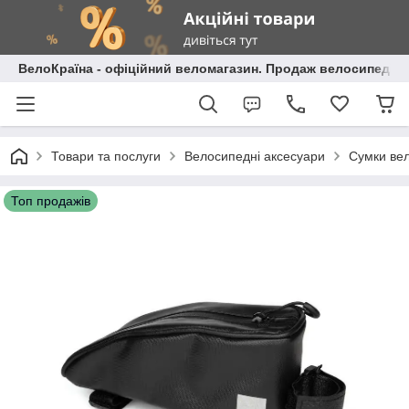
ВелоКраїна - офіційний веломагазин. Продаж велосипедів і
Товари та послуги
Велосипедні аксесуари
Сумки вел
Топ продажів