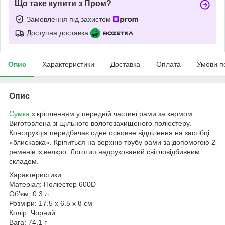
Що таке купити з Пром?
Замовлення під захистом
Доступна доставка
Опис
Характеристики
Доставка
Оплата
Умови п
Опис
Сумка
з кріпленням у передній частині рами за кермом.
Виготовлена зі щільного вологозахищеного поліестеру.
Конструкція передбачає одне основне відділення на застібці
«блискавка». Кріпиться на верхню трубу рами за допомогою 2
ременів із велкро. Логотип надрукований світловідбивним
складом.
Характеристики:
Матеріал: Поліестер 600D
Об'єм: 0.3 л
Розміри: 17.5 x 6.5 x 8 см
Колір: Чорний
Вага: 74.1 г