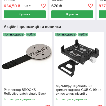
634,50
670
837
₴
₴
705 ₴
Купити
Купити
Акційні пропозиції та новинки
Топ продажів
–50%
Топ продажів
–20%
Мультифункціональний
Рефлектор BROOKS
тримач гаджета GUB G-99 на
Reflective patch single Black
винос алюмінієвий з
кріпленням GoPro/світла,
Готово до відправки
Готово до відправки
чорний