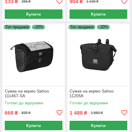
133
904
₴
₴
265 ₴
1 130 ₴
Купити
Купити
Топ продажів
–20%
Топ продажів
–20%
Сумка на кермо Sahoo
Сумка на кермо Sahoo
111467-SA
112058
Готово до відправки
Готово до відправки
668
1 488
₴
₴
835 ₴
1 860 ₴
Купити
Купити