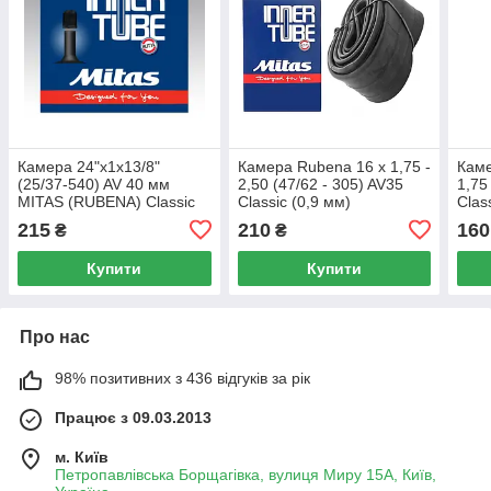
Камера 24"x1x13/8"
Камера Rubena 16 x 1,75 -
Каме
(25/37-540) AV 40 мм
2,50 (47/62 - 305) AV35
1,75
MITAS (RUBENA) Classic
Classic (0,9 мм)
Clas
BSC 0.9mm для інвалідних
215
210
160
₴
₴
колясок 5-10302433
Купити
Купити
Про нас
98% позитивних з 436 відгуків за рік
Працює з 09.03.2013
м. Київ
Петропавлівська Борщагівка, вулиця Миру 15А, Київ,