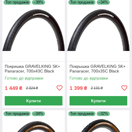
Топ продажів
–38%
Топ продажів
–34%
Покришка GRAVELKING SK+
Покрышка GRAVELKING SK+
Panaracer, 700x43C Black
Panaracer, 700x35C Black
Готово до відправки
Готово до відправки
1 449
1 399
₴
₴
2 324 ₴
2 131 ₴
Купити
Купити
Топ продажів
–34%
Топ продажів
–32%