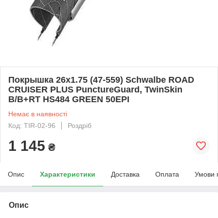
Покрышка 26x1.75 (47-559) Schwalbe ROAD
CRUISER PLUS PunctureGuard, TwinSkin
B/B+RT HS484 GREEN 50EPI
Немає в наявності
Код: TIR-02-96
Роздріб
1 145
₴
Опис
Характеристики
Доставка
Оплата
Умови 
Опис