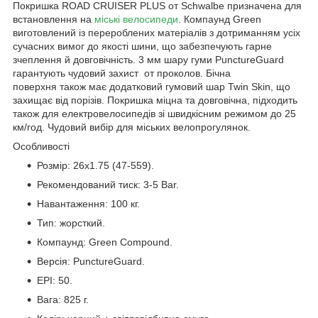
Покришка ROAD CRUISER PLUS от Schwalbe призначена для
встановлення на
міські
велосипеди
. Компаунд Green
виготовлений із перероблених матеріалів з дотриманням усіх
сучасних вимог до якості шини, що забезпечують гарне
зчеплення й довговічність. 3 мм шару гуми PunctureGuard
гарантують чудовий захист от проколов. Бічна
поверхня також має додатковий гумовий шар Twin Skin, що
захищає від порізів. Покришка міцна та довговічна, підходить
також для електровелосипедів зі швидкісним режимом до 25
км/год. Чудовий вибір для міських велопрогулянок.
Особливості
Розмір: 26x1.75 (47-559).
Рекомендований тиск: 3-5 Bar.
Навантаження: 100 кг.
Тип: жорсткий.
Компаунд: Green Compound.
Версія: PunctureGuard.
EPI: 50.
Вага: 825 г.