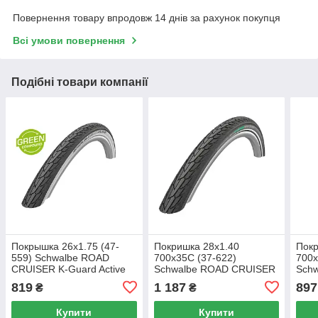
Повернення товару впродовж 14 днів за рахунок покупця
Всі умови повернення
Подібні товари компанії
Покрышка 26x1.75 (47-
Покришка 28x1.40
Покр
559) Schwalbe ROAD
700x35C (37-622)
700x
CRUISER K-Guard Active
Schwalbe ROAD CRUISER
Sch
B/W HS484 GREEN 50EPI
PLUS PunctureGuard,
K-Gu
819
1 187
897
₴
₴
TwinSkin B/B+RT HS484
HS4
GREEN 50EPI 11159083
111
Купити
Купити