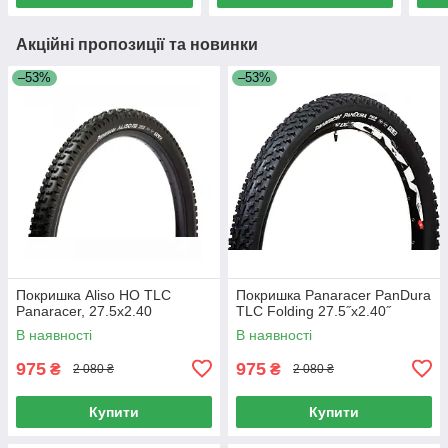
Акційні пропозиції та новинки
–53%
–53%
Покришка Aliso HO TLC
Покришка Panaracer PanDura
Panaracer, 27.5x2.40
TLC Folding 27.5˝x2.40˝
В наявності
В наявності
975
975
₴
₴
2 080 ₴
2 080 ₴
Купити
Купити