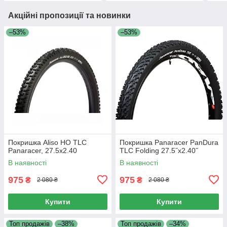
Акційні пропозиції та новинки
–53%
–53%
Покришка Aliso HO TLC
Покришка Panaracer PanDura
Panaracer, 27.5x2.40
TLC Folding 27.5˝x2.40˝
В наявності
В наявності
975
975
₴
₴
2 080 ₴
2 080 ₴
Купити
Купити
Топ продажів
–38%
Топ продажів
–34%