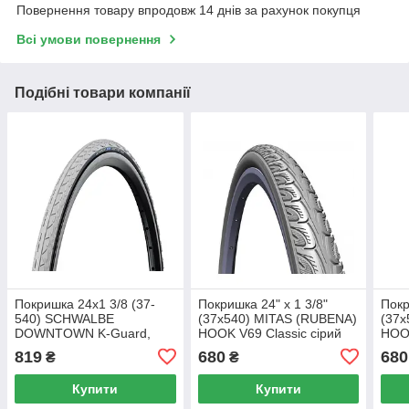
Повернення товару впродовж 14 днів за рахунок покупця
Всі умови повернення
Подібні товари компанії
Покришка 24x1 3/8 (37-
Покришка 24" x 1 3/8"
Покр
540) SCHWALBE
(37x540) MITAS (RUBENA)
(37x
DOWNTOWN K-Guard,
HOOK V69 Classic сірий
HOOK
TwinSkin GR/B HS342
для інвалідних колясок 5-
для 
819
680
680
₴
₴
2Grip GRC 50EPI
10951125
Купити
Купити