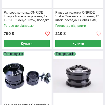
Рульова колонка ONRIDE
Рульова колонка ONRIDE
Integra Race інтегрована, 1-
Stake One неінтегрована, 1"
1/8"-1,5" конус. шток, посадка
шток, посадка EC30/30 мм,
IS42/52 мм, пром
кульки
Готово до відправки
Готово до відправки
750
210
₴
₴
Купити
Купити
Топ продажів
Топ продажів
Кермова колонка Cannondale