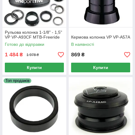
Рульова колонка 1-1/8" - 1,5"
VP VP-A93CF MTB-Freeride
Кермова колонка VP VP-A57A
Готово до відправки
В наявності
1 484
869
₴
₴
1 978 ₴
Купити
Купити
Топ продажів