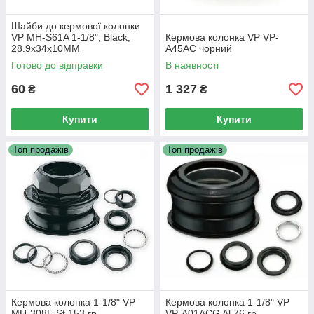
Шайби до кермової колонки
VP MH-S61A 1-1/8", Black,
Кермова колонка VP VP-
28.9x34x10MM
A45AC чорний
Готово до відправки
В наявності
60
1 327
₴
₴
Купити
Купити
Топ продажів
Топ продажів
Кермова колонка 1-1/8" VP
Кермова колонка 1-1/8" VP
MH-308E St 153 гр
VP-A01ACG Al 76 гр.