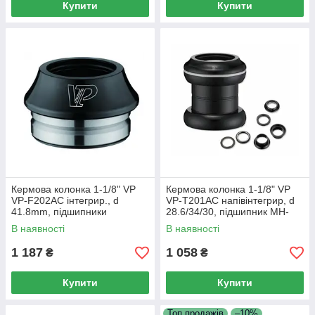
Купити
Купити
Кермова колонка 1-1/8" VP
Кермова колонка 1-1/8" VP
VP-F202AC інтегрир., d
VP-T201AC напівінтегрир, d
41.8mm, підшипники
28.6/34/30, підшипник MH-
промислові MH-p08, алюмін.,
P03, алюмін., анодування
В наявності
В наявності
анодування ч
чорна
1 187
1 058
₴
₴
Купити
Купити
Топ продажів
–10%