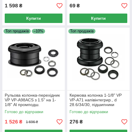
1 598
69
₴
₴
Купити
Купити
Топ продажів
–10%
Топ продажів
Рульова колонка-перехідник
Кермова колонка 1-1/8" VP
VP VP-A98ACS з 1.5" на 1-
VP-A71 напівінтегрир., d
1/8" Al промподш.
28.6/34/30, підшипники
полуинтегр.
сепараторні, сталева, чорна
Готово до відправки
Готово до відправки
1 526
276
₴
₴
1 696 ₴