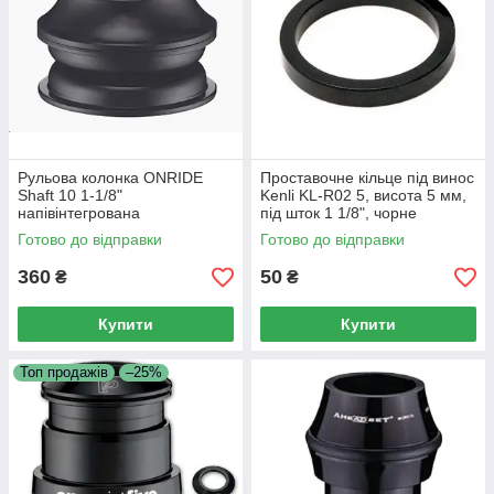
Рульова колонка ONRIDE
Проставочне кільце під винос
Shaft 10 1-1/8"
Kenli KL-R02 5, висота 5 мм,
напівінтегрована
під шток 1 1/8", чорне
(6936116101335)
Готово до відправки
Готово до відправки
360
50
₴
₴
Купити
Купити
Топ продажів
–25%