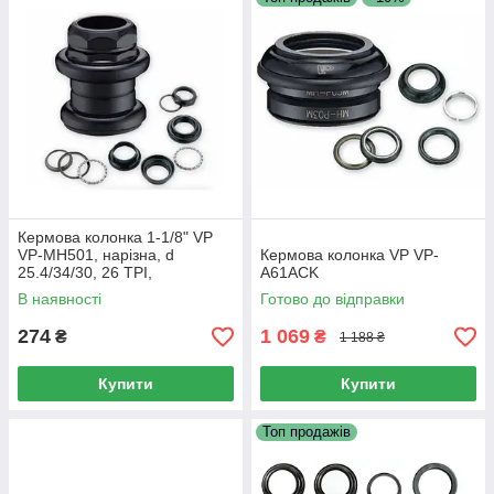
Кермова колонка 1-1/8" VP
VP-MH501, нарізна, d
Кермова колонка VP VP-
25.4/34/30, 26 TPI,
A61ACK
підшипники сепараторні,
В наявності
Готово до відправки
сталева
274
1 069
₴
₴
1 188 ₴
Купити
Купити
Топ продажів