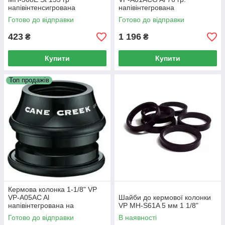
напівінтенсигрована
напівінтегрована
Готово до відправки
Готово до відправки
423
1 196
₴
₴
Купити
Купити
Топ продажів
Кермова колонка 1-1/8" VP
VP-A05AC Al
Шайби до кермової колонки
напівінтегрована на
VP MH-S61A 5 мм 1 1/8"
промопідшипниках
Готово до відправки
В наявності