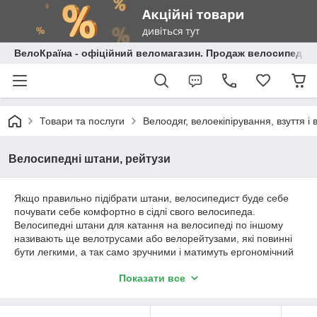
ВелоКраїна - офіційний веломагазин. Продаж велосипедів і
Товари та послуги
Велоодяг, велоекіпірування, взуття і 
Велосипедні штани, рейтузи
Якщо правильно підібрати штани, велосипедист буде себе
почувати себе комфортно в сідлі свого велосипеда.
Велосипедні штани для катання на велосипеді по іншому
називають ще велотрусами або велорейтузами, які повинні
бути легкими, а так само зручними і матимуть ергономічний
дизайн. Основною відмінністю велотрусов один від одного є
Показати все
довжина штанин. Бувають велотруси: короткі (для катання в
жаркий час року), які закривають коліна (навколішки —
вразливе місце велосипедиста, і їх потрібно захищати), а так