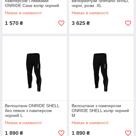
памперсом і лямками
Велорейтузи Shimano WIND,
ONRIDE Case колір чорний
чорні, розм. XL
Немає в наявності
Немає в наявності
1 570
3 625
₴
₴
Велоштани ONRIDE SHELL
Велоштани з памперсом
без лямок з памперсом
ONRIDE SHELL колір чорний
чорний L
M
Немає в наявності
Немає в наявності
1 890
1 890
₴
₴