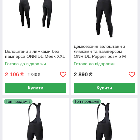
Демісезонні велоштани з
Велоштани з лямками без
лямками та памперсом
памперса ONRIDE Meek XXL
ONRIDE Pepper розмір M
колір чорний
Готово до відправки
Готово до відправки
2 106
2 890
₴
₴
2 340 ₴
Купити
Купити
Топ продажів
Топ продажів