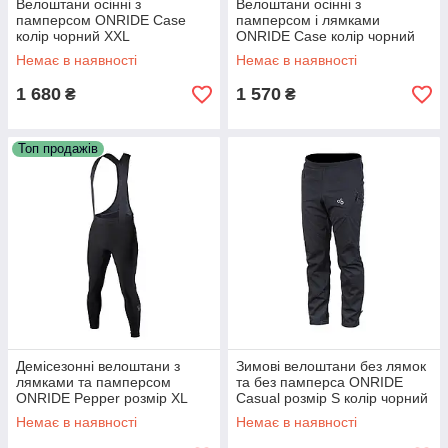
Велоштани осінні з
Велоштани осінні з
памперсом ONRIDE Case
памперсом і лямками
колір чорний XXL
ONRIDE Case колір чорний
XXXL
Немає в наявності
Немає в наявності
1 680
1 570
₴
₴
Топ продажів
Демісезонні велоштани з
Зимові велоштани без лямок
лямками та памперсом
та без памперса ONRIDE
ONRIDE Pepper розмір XL
Casual розмір S колір чорний
колір чорний
Немає в наявності
Немає в наявності