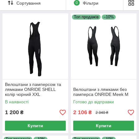
само довгі велоштани призначені для більш прохолодної
Сортування
0
Фільтри
погоди. Для виготовлення велоштанов використовують
сучасні еластичні матеріали, такі як поліестер або спандекс,
Топ продажів
–10%
які забезпечують максимальне облягання штанів, а також їх
зносостійкість і міцність.
Велоштани з памперсом та
лямками ONRIDE SHELL
Велоштани з лямками без
колір чорний XXL
памперса ONRIDE Meek M
В наявності
Готово до відправки
1 200
2 106
₴
₴
2 340 ₴
Купити
Купити