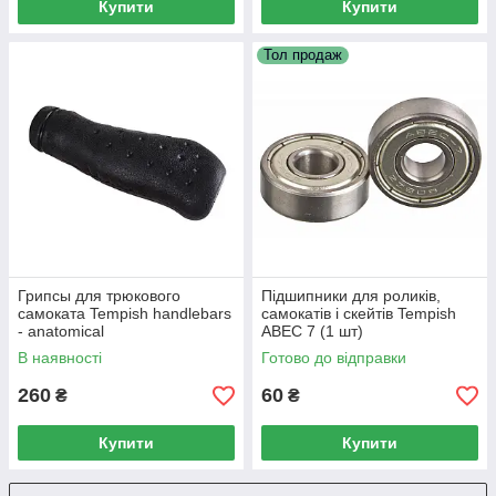
Купити
Купити
Тол продаж
Грипсы для трюкового
Підшипники для роликів,
самоката Tempish handlebars
самокатів і скейтів Tempish
- anatomical
ABEC 7 (1 шт)
В наявності
Готово до відправки
260
60
₴
₴
Купити
Купити