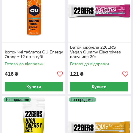
Батончик-желе 226ERS
Ізотонічні таблетки GU Energy
Vegan Gummy Electrolytes
Orange 12 шт в тубі
полуниця 30г
Готово до відправки
Готово до відправки
416
121
₴
₴
Купити
Купити
Топ продажів
Топ продажів