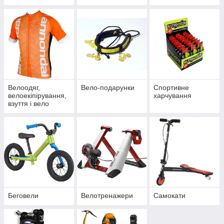
Велоодяг,
Вело-подарунки
Спортивне
велоекіпірування,
харчування
взуття і вело
захист
Беговели
Велотренажери
Самокати