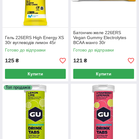
Батончик-желе 226ERS
Гель 226ERS High Energy XS
Vegan Gummy Electrolytes
30г вуглеводів лимон 45г
BCAA манго 30г
Готово до відправки
Готово до відправки
125
121
₴
₴
Купити
Купити
Топ продажів