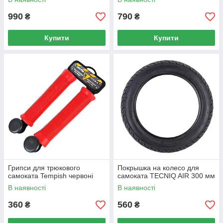
990
790
₴
₴
Купити
Купити
Грипси для трюкового
Покрышка на колесо для
самоката Tempish червоні
самоката TECNIQ AIR 300 мм
В наявності
В наявності
360
560
₴
₴