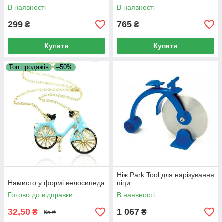
В наявності
В наявності
299
765
₴
₴
Купити
Купити
Топ продажів
–50%
Ніж Park Tool для нарізування
Намисто у формі велосипеда
піци
Готово до відправки
В наявності
32,50
1 067
₴
₴
65 ₴