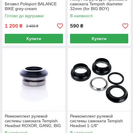
Біговел Polisport BALANCE
самоката Tempish diameter
BIKE grey-cream
32mm (for BIG BOY)
Готово до відправки
В наявності
1 200
590
₴
₴
2 400 ₴
Купити
Купити
Ремкомплект рулевой
Ремкомплект рулевой
системы самоката Tempish
системы самоката Tempish
Headset ROXOR, GANG, BIG
Headset 1-1/8"
BOY
В наявності
В наявності