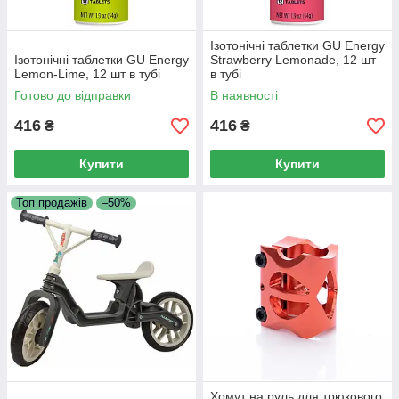
Ізотонічні таблетки GU Energy
Ізотонічні таблетки GU Energy
Strawberry Lemonade, 12 шт
Lemon-Lime, 12 шт в тубі
в тубі
Готово до відправки
В наявності
416
416
₴
₴
Купити
Купити
Топ продажів
–50%
Хомут на руль для трюкового