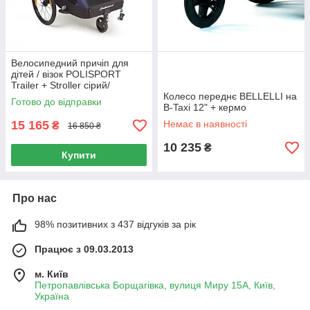
Велосипедний причіп для
дітей / візок POLISPORT
Trailer + Stroller сірий/
блакитний
Колесо переднє BELLELLI на
Готово до відправки
B-Taxi 12" + кермо
15 165
Немає в наявності
₴
16 850 ₴
10 235
₴
Купити
Про нас
98% позитивних з 437 відгуків за рік
Працює з 09.03.2013
м. Київ
Петропавлівська Борщагівка, вулиця Миру 15А, Київ,
Україна