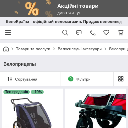
ВелоКраїна - офіційний веломагазин. Продаж велосипедів і
Товари та послуги
Велосипедні аксесуари
Велопри
Велоприцепы
Сортування
0
Фільтри
Топ продажів
–10%