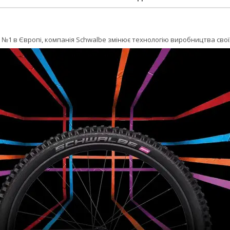
№1 в Європі, компанія Schwalbe змінює технологію виробництва сво