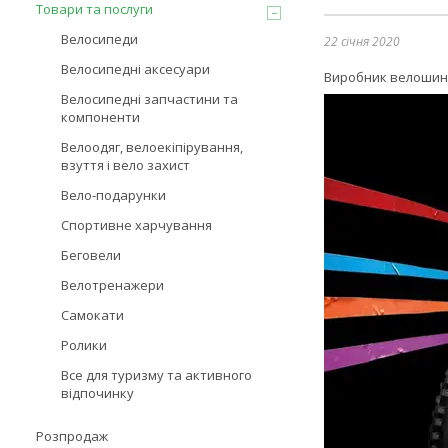
Товари та послуги
Велосипеди
22 січня 2020
Велосипедні аксесуари
Виробник велошин 
Велосипедні запчастини та
компоненти
Велоодяг, велоекіпірування,
взуття і вело захист
Вело-подарунки
Спортивне харчування
Беговели
Велотренажери
Самокати
Ролики
Все для туризму та активного
відпочинку
Розпродаж