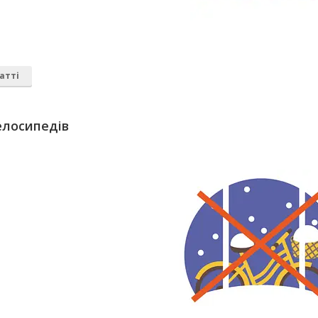
атті
елосипедів