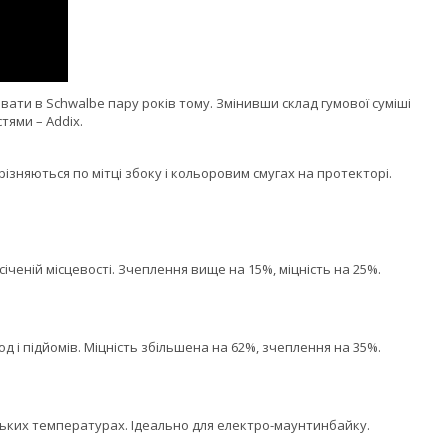
ти в Schwalbe пару років тому. Змінивши склад гумової суміші
тями – Addix.
ізняються по мітці збоку і кольоровим смугах на протекторі.
ченій місцевості. Зчеплення вище на 15%, міцність на 25%.
д і підйомів. Міцність збільшена на 62%, зчеплення на 35%.
 низьких температурах. Ідеально для електро-маунтинбайку.