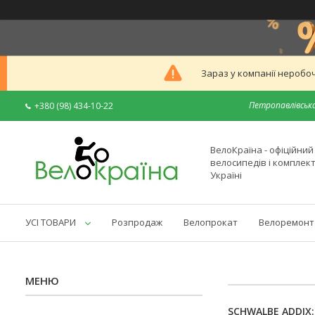
Зараз у компанії неробоч
Петропавлівська
+380 (98) 434-10-22
ВелоКраїна - офіційни
велосипедів і комплек
Україні
УСІ ТОВАРИ
Розпродаж
Велопрокат
Велоремонт
SCHWALBE ADDIX