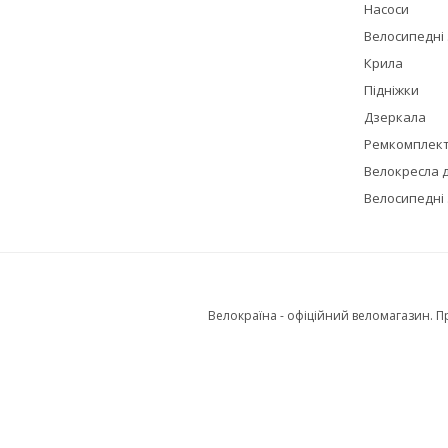
Насоси
Велосипедні
Крила
Підніжки
Дзеркала
Ремкомплек
Велокресла д
Велосипедні