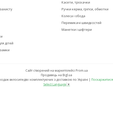
Касети, тріскачки
 захисту
Ручки керма, гріпси, обмотки
Колеса і обода
Перемикачі швидкостей
Манетки і шіфтери
ти
ля дітей
 замки
Сайт створений на маркетплейсі
Prom.ua
Продавець на Bigl.ua
Велокраїна - офіційний веломагазин. Продаж велосипедів і комплектуючих з доставкою по Україні |
Поскаржитися
Select Language
▼