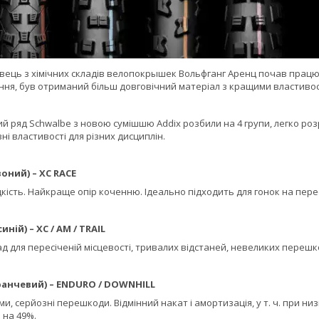
ець з хімічних складів велопокрышек Вольфганг Аренц почав працюва
ння, був отриманий більш довговічний матеріал з кращими властивос
 ряд Schwalbe з новою сумішшю Addix розбили на 4 групи, легко розр
ні властивості для різних дисциплін.
оний) – XC RACE
сть. Найкраще опір коченню. Ідеально підходить для гонок на пересі
иній) – XC / AM / TRAIL
д для пересіченій місцевості, тривалих відстаней, невеликих перешко
ранчевий) – ENDURO / DOWNHILL
йоми, серйозні перешкоди. Відмінний накат і амортизація, у т. ч. при
 на 49%.