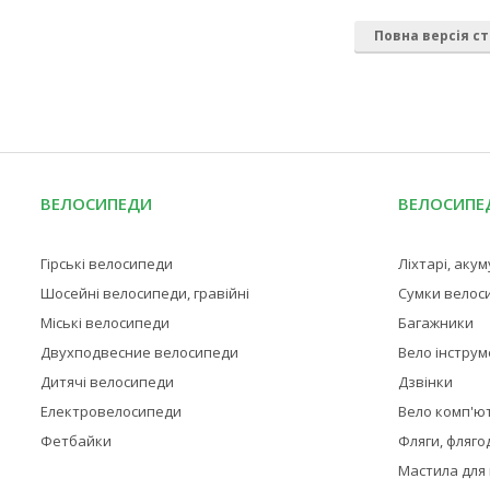
Повна версія ст
ВЕЛОСИПЕДИ
ВЕЛОСИПЕД
Гірські велосипеди
Ліхтарі, аку
Шосейні велосипеди, гравійні
Сумки велос
Міські велосипеди
Багажники
Двухподвесние велосипеди
Вело інстру
Дитячі велосипеди
Дзвінки
Електровелосипеди
Вело комп'ю
Фетбайки
Фляги, фляго
Мастила для