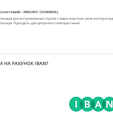
(фіолетовий) – ENDURO / DOWNHILL
зація для екстремальних спусків і самих жорстких умов експлуатаці
изація. Підходить для цілорічного використання.
И НА РАХУНОК IBAN?