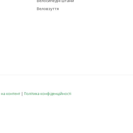
Велосипедні штани
Веловзуття
 на контент
|
Політика конфіденційності