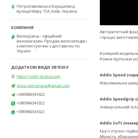
Петропавлівська Борщагівка,
вулиця Миру 15А, Київ, Україна
Авторитетний фахів
Велокраїна - офіційний
і процес виготовле
веломагазин. Продаж велосипедів і
комплектуючих з доставкою по
Україні
Колишній модельний
Кожна група має різ
Addix Speed (черв
https://velo-strana.com
Максимальна швидкі
shop.velostrana@gmail.com
+380984341022
Addix Speedgrip (с
+380984341022
Універсальний скла
+380984341022
Addix Soft (пома
Круті спуски і під
Міцність збільшена