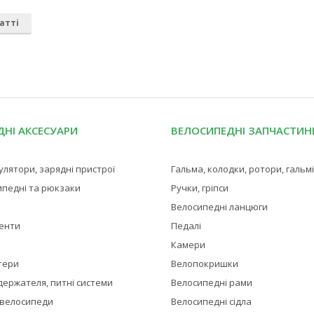
атті
НІ АКСЕСУАРИ
ВЕЛОСИПЕДНІ ЗАПЧАСТИН
мулятори, зарядні пристрої
Гальма, колодки, ротори, гальм
ипедні та рюкзаки
Ручки, гріпси
Велосипедні ланцюги
менти
Педалі
Камери
тери
Велопокришки
держателя, питні системи
Велосипедні рами
 велосипеди
Велосипедні сідла