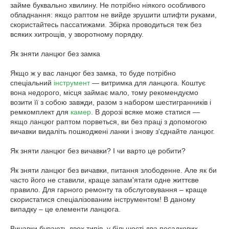
займе буквально хвилину. Не потрібно ніякого особливого
обладнання: якщо раптом не вийде зрушити штифти руками,
скористайтесь пассатижами. Збірка проводиться теж без
всяких хитрощів, у зворотному порядку.
Як зняти ланцюг без замка
Якщо ж у вас ланцюг без замка, то буде потрібно
спеціальний
інструмент
— витримка для ланцюга. Коштує
вона недорого, місця займає мало, тому рекомендуємо
возити її з собою завжди, разом з набором шестигранників і
ремкомплект для
камер
. В дорозі всяке може статися —
якщо ланцюг раптом порветься, ви без праці з допомогою
вичавки видаліть пошкоджені ланки і знову з'єднайте ланцюг.
Як зняти ланцюг без вичавки? І чи варто це робити?
Як зняти ланцюг без вичавки, питання злободенне. Але як би
часто його не ставили, краще запам'ятати одне життєве
правило. Для гарного ремонту та обслуговування – краще
скористатися спеціалізованим інструментом! В даному
випадку – це елементи ланцюга.
Вичавки бувають двох типів, у більшості два посадкових