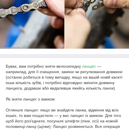
Буває, вам потрібно зняти велосипедну
ланцюг
—
наприклад, для її очищення, заміни чи регулювання довжини
(останнє робиться в тому випадку, якщо на вашій новій касеті
інша кількість зубів, і потрібно відповідно змінити довжину
ланцюга, додавши або видаливши якийсь кількість ланок).
Як зняти ланцюг з замком
Огляньте ланцюг: якщо ви знайдете ланка, відмінне від всіх
інших, то вам пощастило — у вас ланцюг із замком. Для того
щоб його роз'єднати, посуньте штифти (піни, осі) на кожній
половинці-ланці (щічки). Ланцюг розімкнеться. Вся операція