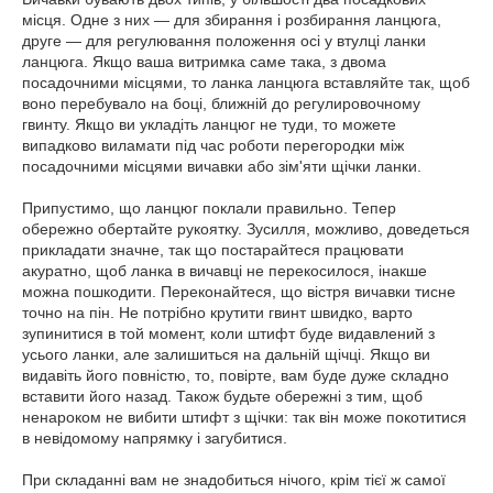
місця. Одне з них — для збирання і розбирання ланцюга,
друге — для регулювання положення осі у втулці ланки
ланцюга. Якщо ваша витримка саме така, з двома
посадочними місцями, то ланка ланцюга вставляйте так, щоб
воно перебувало на боці, ближній до регулировочному
гвинту. Якщо ви укладіть ланцюг не туди, то можете
випадково виламати під час роботи перегородки між
посадочними місцями вичавки або зім'яти щічки ланки.
Припустимо, що ланцюг поклали правильно. Тепер
обережно обертайте рукоятку. Зусилля, можливо, доведеться
прикладати значне, так що постарайтеся працювати
акуратно, щоб ланка в вичавці не перекосилося, інакше
можна пошкодити. Переконайтеся, що вістря вичавки тисне
точно на пін. Не потрібно крутити гвинт швидко, варто
зупинитися в той момент, коли штифт буде видавлений з
усього ланки, але залишиться на дальній щічці. Якщо ви
видавіть його повністю, то, повірте, вам буде дуже складно
вставити його назад. Також будьте обережні з тим, щоб
ненароком не вибити штифт з щічки: так він може покотитися
в невідомому напрямку і загубитися.
При складанні вам не знадобиться нічого, крім тієї ж самої